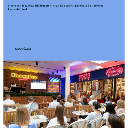
Sikeresen lezajlott a HR Brunch – inspiráló szakmai párbeszéd és értékes
kapcsolódások
MEGNÉZEM