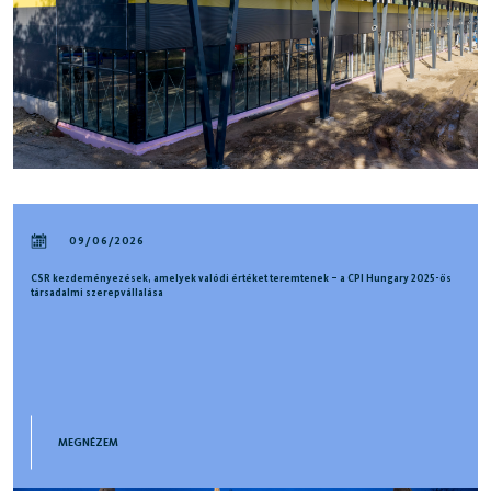
09/06/2026
CSR kezdeményezések, amelyek valódi értéket teremtenek – a CPI Hungary 2025-ös
társadalmi szerepvállalása
MEGNÉZEM