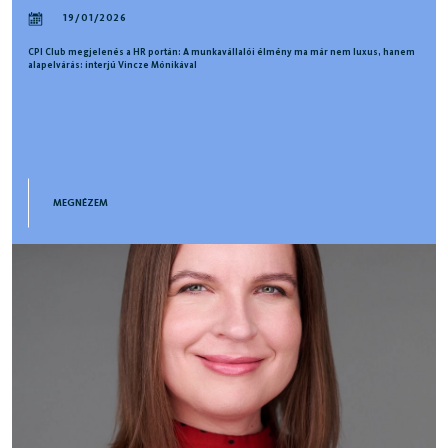
19/01/2026
CPI Club megjelenés a HR portán: A munkavállalói élmény ma már nem luxus, hanem
alapelvárás: interjú Vincze Mónikával
MEGNÉZEM