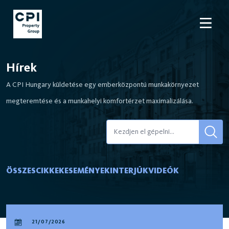
Hírek
A CPI Hungary küldetése egy emberközpontú munkakörnyezet
megteremtése és a munkahelyi komfortérzet maximalizálása.
ÖSSZES
CIKKEK
ESEMÉNYEK
INTERJÚK
VIDEÓK
21/07/2026