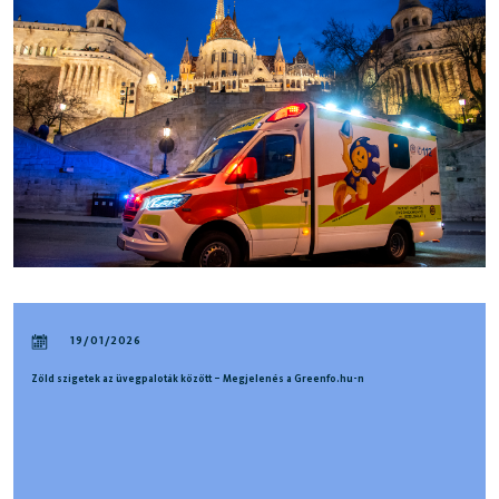
19/01/2026
Zöld szigetek az üvegpaloták között – Megjelenés a Greenfo.hu-n