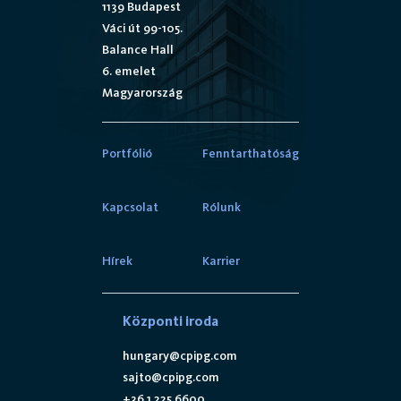
1139 Budapest
Váci út 99-105.
Balance Hall
6. emelet
Magyarország
Portfólió
Fenntarthatóság
Kapcsolat
Rólunk
Hírek
Karrier
Központi iroda
hungary@cpipg.com
sajto@cpipg.com
+36 1 225 6600