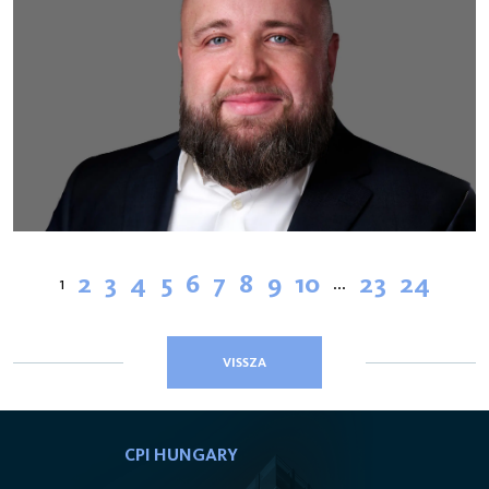
2
3
4
5
6
7
8
9
10
23
24
1
...
VISSZA
CPI HUNGARY