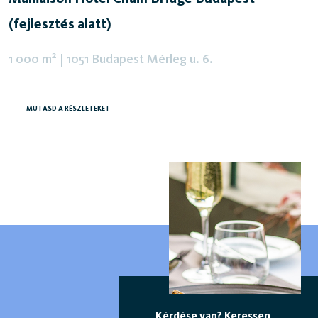
(fejlesztés alatt)
2
1 000 m
|
1051 Budapest Mérleg u. 6.
MUTASD A RÉSZLETEKET
Kérdése van? Keressen