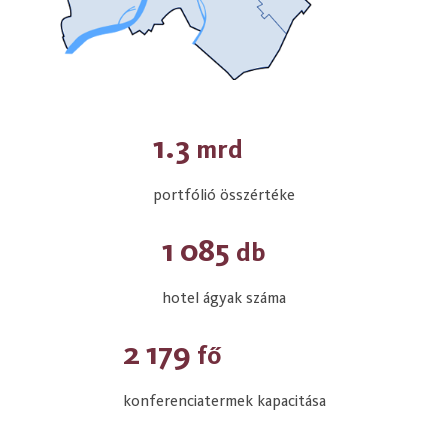
1.3
mrd
portfólió összértéke
1 085
db
hotel ágyak száma
2 179
fő
konferenciatermek kapacitása