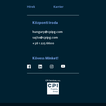
Hírek
Karrier
Központi iroda
hungary@cpipg.com
sajto@cpipg.com
+36 1 225 6600
Kövess Minket!