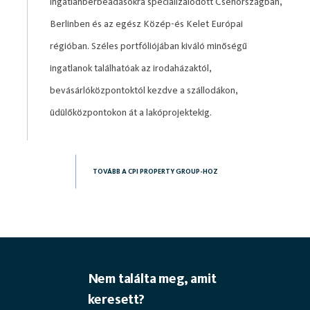
ingatlanbérbeadásokra specializálódott Csehországban,
Berlinben és az egész Közép-és Kelet Európai
régióban. Széles portfóliójában kiváló minőségű
ingatlanok találhatóak az irodaházaktól,
bevásárlóközpontoktól kezdve a szállodákon,
üdülőközpontokon át a lakóprojektekig.
TOVÁBB A CPI PROPERTY GROUP-HOZ
Nem találta meg, amit
keresett?