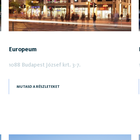
Europeum
1088 Budapest József krt. 3-7.
MUTASD A RÉSZLETEKET