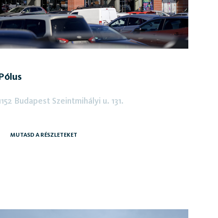
Pólus
1152 Budapest Szeintmihályi u. 131.
MUTASD A RÉSZLETEKET