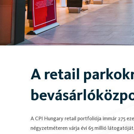
A retail parkok
bevásárlóközp
A CPI Hungary retail portfoliója immár 275 eze
négyzetméteren várja évi 65 millió látogatóját