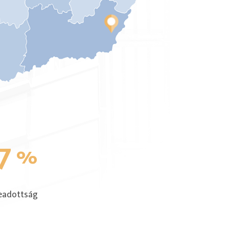
7
%
eadottság