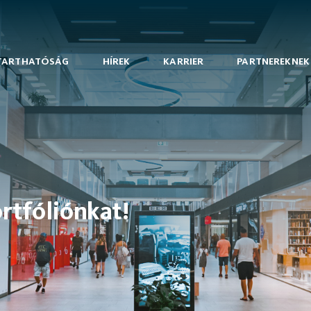
TARTHATÓSÁG
HÍREK
KARRIER
PARTNEREKNEK
ortfóliónkat!