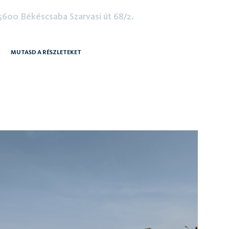
5600 Békéscsaba Szarvasi út 68/2.
MUTASD A RÉSZLETEKET