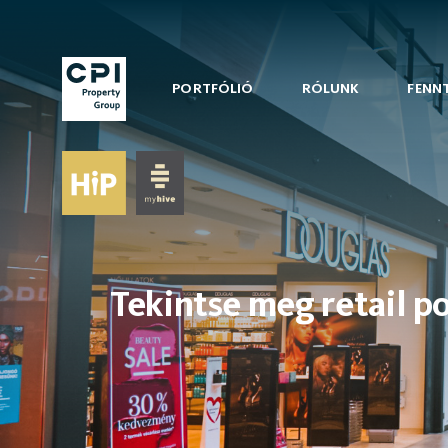
PORTFÓLIÓ
RÓLUNK
FENN
Tekintse meg retail p