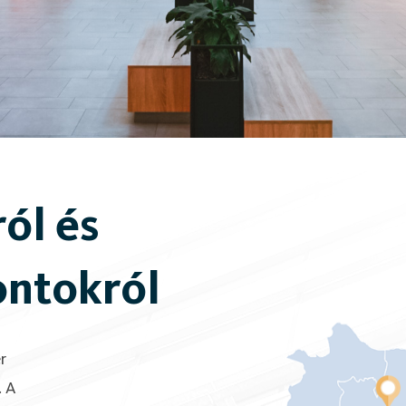
ról és
ontokról
r
. A