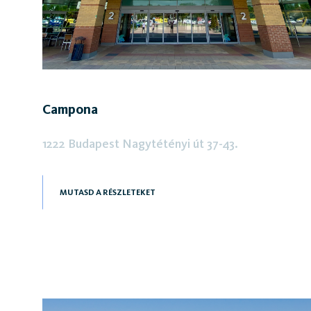
Campona
1222 Budapest Nagytétényi út 37-43.
MUTASD A RÉSZLETEKET