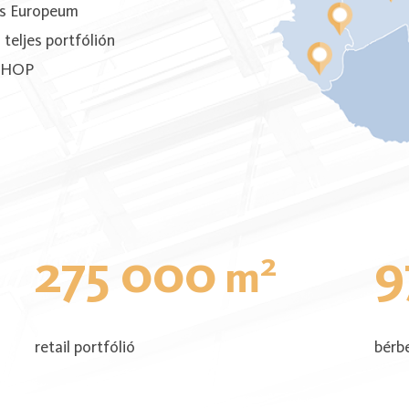
és Europeum
 teljes portfólión
 SHOP
275 000
9
2
m
retail portfólió
bérb