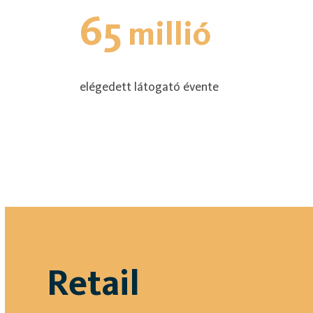
65
millió
elégedett látogató évente
Retail